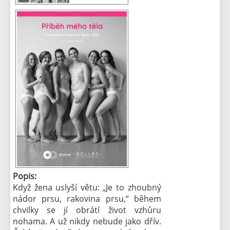
Popis:
Když žena uslyší větu: „Je to zhoubný
nádor prsu, rakovina prsu,“ během
chvilky se jí obrátí život vzhůru
nohama. A už nikdy nebude jako dřív.