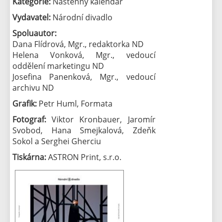
Kategorie:
Nástěnný kalendář
Vydavatel:
Národní divadlo
Spoluautor:
Dana Flídrová, Mgr., redaktorka ND
Helena Vonková, Mgr., vedoucí
oddělení marketingu ND
Josefina Panenková, Mgr., vedoucí
archivu ND
Grafik:
Petr Huml, Formata
Fotograf:
Viktor Kronbauer, Jaromír
Svobod, Hana Smejkalová, Zdeňk
Sokol a Serghei Gherciu
Tiskárna:
ASTRON Print, s.r.o.