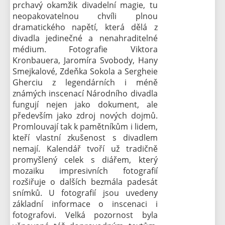
prchavý okamžik divadelní magie, tu
neopakovatelnou chvíli plnou
dramatického napětí, která dělá z
divadla jedinečné a nenahraditelné
médium. Fotografie Viktora
Kronbauera, Jaromíra Svobody, Hany
Smejkalové, Zdeňka Sokola a Sergheie
Gherciu z legendárních i méně
známých inscenací Národního divadla
fungují nejen jako dokument, ale
především jako zdroj nových dojmů.
Promlouvají tak k pamětníkům i lidem,
kteří vlastní zkušenost s divadlem
nemají. Kalendář tvoří už tradičně
promyšlený celek s diářem, který
mozaiku impresivních fotografií
rozšiřuje o dalších bezmála padesát
snímků. U fotografií jsou uvedeny
základní informace o inscenaci i
fotografovi. Velká pozornost byla