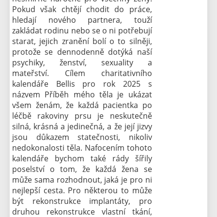
Pokud však chtějí chodit do práce,
hledají nového partnera, touží
zakládat rodinu nebo se o ni potřebují
starat, jejich zranění bolí o to silněji,
protože se dennodenně dotýká naší
psychiky, ženství, sexuality a
mateřství. Cílem charitativního
kalendáře Bellis pro rok 2025 s
názvem Příběh mého těla je ukázat
všem ženám, že každá pacientka po
léčbě rakoviny prsu je neskutečně
silná, krásná a jedinečná, a že její jizvy
jsou důkazem statečnosti, nikoliv
nedokonalosti těla. Nafocením tohoto
kalendáře bychom také rády šířily
poselství o tom, že každá žena se
může sama rozhodnout, jaká je pro ni
nejlepší cesta. Pro některou to může
být rekonstrukce implantáty, pro
druhou rekonstrukce vlastní tkání,