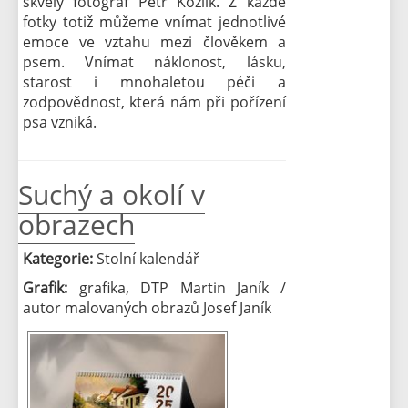
skvělý fotograf Petr Kozlík. Z každé
fotky totiž můžeme vnímat jednotlivé
emoce ve vztahu mezi člověkem a
psem. Vnímat náklonost, lásku,
starost i mnohaletou péči a
zodpovědnost, která nám při pořízení
psa vzniká.
Suchý a okolí v
obrazech
Kategorie:
Stolní kalendář
Grafik:
grafika, DTP Martin Janík /
autor malovaných obrazů Josef Janík