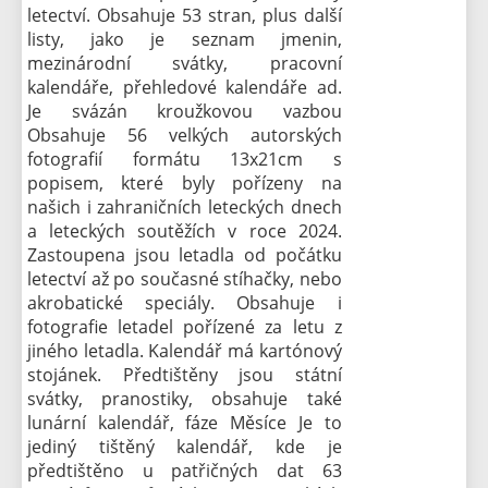
letectví. Obsahuje 53 stran, plus další
listy, jako je seznam jmenin,
mezinárodní svátky, pracovní
kalendáře, přehledové kalendáře ad.
Je svázán kroužkovou vazbou
Obsahuje 56 velkých autorských
fotografií formátu 13x21cm s
popisem, které byly pořízeny na
našich i zahraničních leteckých dnech
a leteckých soutěžích v roce 2024.
Zastoupena jsou letadla od počátku
letectví až po současné stíhačky, nebo
akrobatické speciály. Obsahuje i
fotografie letadel pořízené za letu z
jiného letadla. Kalendář má kartónový
stojánek. Předtištěny jsou státní
svátky, pranostiky, obsahuje také
lunární kalendář, fáze Měsíce Je to
jediný tištěný kalendář, kde je
předtištěno u patřičných dat 63