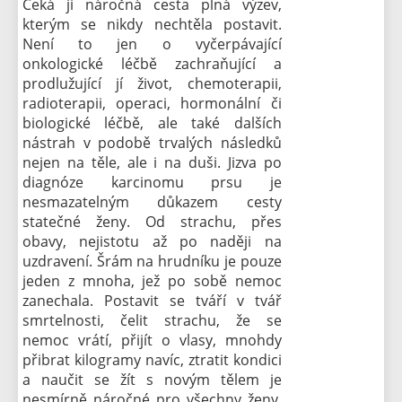
Čeká ji náročná cesta plná výzev,
kterým se nikdy nechtěla postavit.
Není to jen o vyčerpávající
onkologické léčbě zachraňující a
prodlužující jí život, chemoterapii,
radioterapii, operaci, hormonální či
biologické léčbě, ale také dalších
nástrah v podobě trvalých následků
nejen na těle, ale i na duši. Jizva po
diagnóze karcinomu prsu je
nesmazatelným důkazem cesty
statečné ženy. Od strachu, přes
obavy, nejistotu až po naději na
uzdravení. Šrám na hrudníku je pouze
jeden z mnoha, jež po sobě nemoc
zanechala. Postavit se tváří v tvář
smrtelnosti, čelit strachu, že se
nemoc vrátí, přijít o vlasy, mnohdy
přibrat kilogramy navíc, ztratit kondici
a naučit se žít s novým tělem je
nesmírně náročné pro všechny ženy.