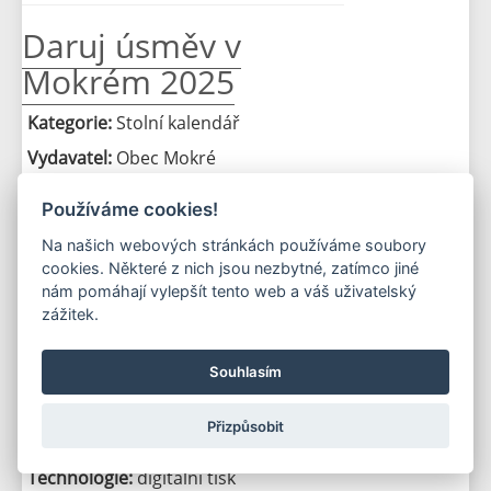
Daruj úsměv v
Mokrém 2025
Kategorie:
Stolní kalendář
Vydavatel:
Obec Mokré
Spoluautor:
Používáme cookies!
Dagmar Honsnejmanová, knihovnice,
pořadatelka výtvarných soutěží v
Na našich webových stránkách používáme soubory
Mokrém
cookies. Některé z nich jsou nezbytné, zatímco jiné
nám pomáhají vylepšít tento web a váš uživatelský
zážitek.
Grafik:
Morčinko - Tiskárna Rege
Opočno
Souhlasím
Fotograf:
soubor maleb dětí
Tiskárna:
Morčinko - Tiskárna Rege
Přizpůsobit
Opočno
Technologie:
digitální tisk