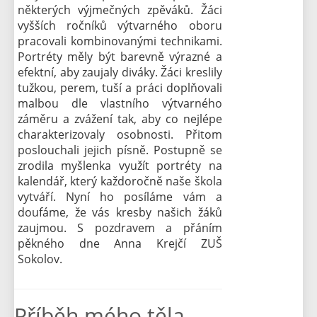
některých výjmečných zpěváků. Žáci
vyšších ročníků výtvarného oboru
pracovali kombinovanými technikami.
Portréty měly být barevně výrazné a
efektní, aby zaujaly diváky. Žáci kreslily
tužkou, perem, tuší a práci doplňovali
malbou dle vlastního výtvarného
záměru a zvážení tak, aby co nejlépe
charakterizovaly osobnosti. Přitom
poslouchali jejich písně. Postupně se
zrodila myšlenka využít portréty na
kalendář, který každoročně naše škola
vytváří. Nyní ho posíláme vám a
doufáme, že vás kresby našich žáků
zaujmou. S pozdravem a přáním
pěkného dne Anna Krejčí ZUŠ
Sokolov.
Příběh mého těla