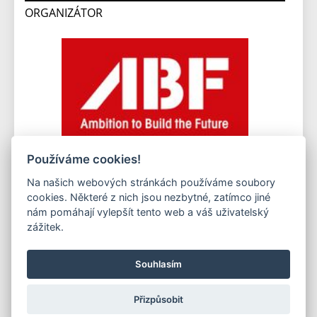
ORGANIZÁTOR
Používáme cookies!
Na našich webových stránkách používáme soubory
cookies. Některé z nich jsou nezbytné, zatímco jiné
Copyright © Všechna práva vyhrazena. 1996-2026
ABF a.s.
nám pomáhají vylepšít tento web a váš uživatelský
PVA a.s.
PVA EXPO, a.s.
Kontakty
Ochrana osobních
zážitek.
údajů
Mapa stránek
Publikování nebo další šíření obsahu je výslovně zakázáno
Souhlasím
bez předchozího písemného souhlasu.
Provozovatel neručí za správnost údajů uváděných jinými
firmami.
Přizpůsobit