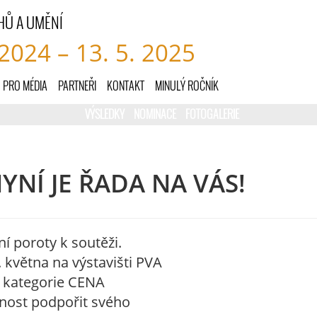
HŮ A UMĚNÍ
 2024 – 13. 5. 2025
PRO MÉDIA
PARTNEŘI
KONTAKT
MINULÝ ROČNÍK
VÝSLEDKY
NOMINACE
FOTOGALERIE
YNÍ JE ŘADA NA VÁS!
í poroty k soutěži.
 května na výstavišti PVA
z kategorie CENA
nost podpořit svého